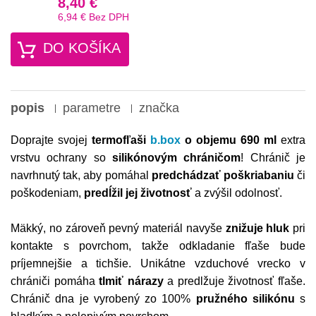
8,40 €
6,94 €
Bez DPH
DO KOŠÍKA
popis
parametre
značka
Doprajte svojej
termofľaši
b.box
o objemu 690 ml
extra
vrstvu ochrany so
silikónovým chráničom
! Chránič je
navrhnutý tak, aby pomáhal
predchádzať poškriabaniu
či
poškodeniam,
predĺžil jej životnosť
a zvýšil odolnosť.
Mäkký, no zároveň pevný materiál navyše
znižuje hluk
pri
kontakte s povrchom, takže odkladanie fľaše bude
príjemnejšie a tichšie. Unikátne vzduchové vrecko v
chrániči pomáha
tlmiť nárazy
a predlžuje životnosť fľaše.
Chránič dna je vyrobený zo 100%
pružného silikónu
s