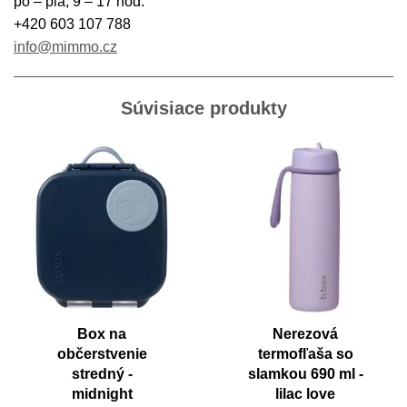
po – pia, 9 – 17 hod.
+420 603 107 788
info@mimmo.cz
Súvisiace produkty
Box na
Nerezová
občerstvenie
termofľaša so
stredný -
slamkou 690 ml -
midnight
lilac love