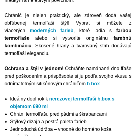
hladkým a nelepivým povrchom.
Chránič je nielen praktický, ale zároveň dodá vašej
obľúbenej termofľaši štýl! Vybrať si môžete z
viacerých
moderných farieb
, ktoré ladia s
farbou
termofľaše
alebo si vytvoríte originálnu
farebnú
kombináciu.
Skosené hrany a tvarovaný strih dodávajú
termofľaši eleganciu.
Ochrana a štýl v jednom!
Ochráňte namáhané dno fľaše
pred poškodením a prispôsobte si ju podľa svojho vkusu s
odnímateľným silikónovým chráničom
b.box
.
Ideálny doplnok k
nerezovej termofľaši b.box s
objemom 690 ml
Chráni termofľašu pred pádmi a škrabancami
Štýlový dizajn a pestrá paleta farieb
Jednoduchá údržba – vhodné do horného koša