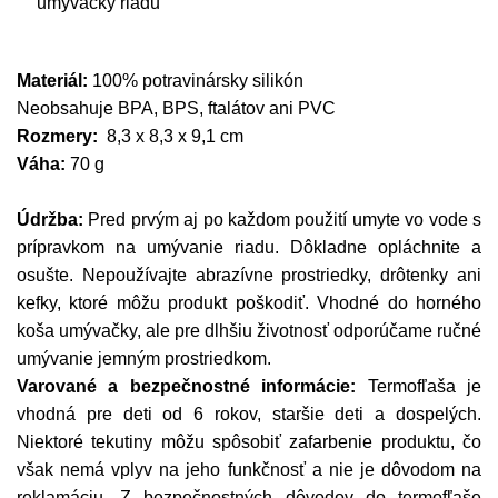
umývačky riadu
Materiál:
100% potravinársky silikón
Neobsahuje BPA, BPS, ftalátov ani PVC
Rozmery:
8,3 x 8,3 x 9,1 cm
Váha:
70 g
Údržba:
Pred prvým aj po každom použití umyte vo vode s
prípravkom na umývanie riadu. Dôkladne opláchnite a
osušte. Nepoužívajte abrazívne prostriedky, drôtenky ani
kefky, ktoré môžu produkt poškodiť. Vhodné do horného
koša umývačky, ale pre dlhšiu životnosť odporúčame ručné
umývanie jemným prostriedkom.
Varované a bezpečnostné informácie:
Termofľaša je
vhodná pre deti od 6 rokov, staršie deti a dospelých.
Niektoré tekutiny môžu spôsobiť zafarbenie produktu, čo
však nemá vplyv na jeho funkčnosť a nie je dôvodom na
reklamáciu. Z bezpečnostných dôvodov do termofľaše