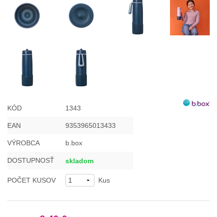
KÓD
1343
EAN
9353965013433
VÝROBCA
b.box
DOSTUPNOSŤ
skladom
POČET KUSOV
Kus