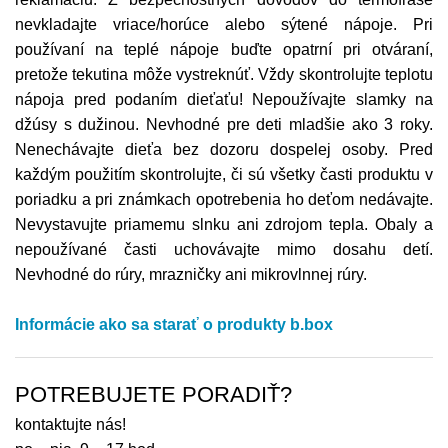
nevkladajte vriace/horúce alebo sýtené nápoje. Pri
používaní na teplé nápoje buďte opatrní pri otváraní,
pretože tekutina môže vystreknúť. Vždy skontrolujte teplotu
nápoja pred podaním dieťaťu! Nepoužívajte slamky na
džúsy s dužinou. Nevhodné pre deti mladšie ako 3 roky.
Nenechávajte dieťa bez dozoru dospelej osoby. Pred
každým použitím skontrolujte, či sú všetky časti produktu v
poriadku a pri známkach opotrebenia ho deťom nedávajte.
Nevystavujte priamemu slnku ani zdrojom tepla. Obaly a
nepoužívané časti uchovávajte mimo dosahu detí.
Nevhodné do rúry, mrazničky ani mikrovlnnej rúry.
Informácie ako sa starať o produkty b.box
POTREBUJETE PORADIŤ?
kontaktujte nás!