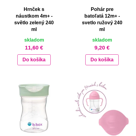
Hrnček s
Pohár pre
náustkom 4m+ -
batoľatá 12m+ -
světlo zelený 240
svetlo ružový 240
ml
ml
skladom
skladom
11,60 €
9,20 €
Do košíka
Do košíka