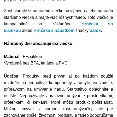
Zaobstarajte si náhradné viečko na výmenu alebo náhradu
staršieho viečka a majte viac rôznych farieb. T
oto viečko je
kompatibilné so základňou
Hrnčeka so
slamkou
alebo
Hrnčeka s náustkom
značky
b.box
.
Náhradný diel obsahuje iba viečko.
Materiál:
PP, silikón
Vyrobené bez BPA, ftalátov a PVC
Údržba:
Produkty pred prvým aj po každom použití
rozdeľte na jednotlivé komponenty a umyte vo vode s
prípravkom na umývanie riadu. Starostlivo opláchnite a
osušte. Nepoužívajte abrazívne umývanie prostriedkami,
drôtenkami či kefkami, ktoré môžu produkt poškriabať.
Možno umývať v hornom koši umývačky, ale pre
zachovanie dlhšej životnosti produktu a farieb odporúčame