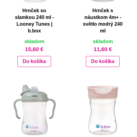
Hrnček so
Hrnček s
slamkou 240 ml -
náustkom 4m+ -
Looney Tunes |
světlo modrý 240
b.box
ml
skladom
skladom
15,60 €
11,60 €
Do košíka
Do košíka