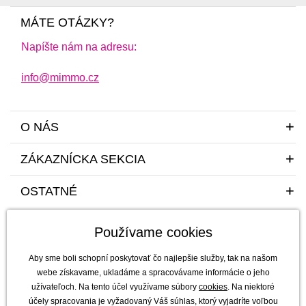
MÁTE OTÁZKY?
Napíšte nám na adresu:
info@mimmo.cz
O NÁS
ZÁKAZNÍCKA SEKCIA
OSTATNÉ
Používame cookies
Aby sme boli schopní poskytovať čo najlepšie služby, tak na našom
webe získavame, ukladáme a spracovávame informácie o jeho
užívateľoch. Na tento účel využívame súbory
cookies
. Na niektoré
Sme tu pre vás a vaše deti s radosťou a mim(m)oriadnou starostlivosťou od
účely spracovania je vyžadovaný Váš súhlas, ktorý vyjadríte voľbou