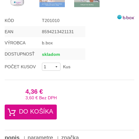
KÓD
T201010
EAN
8594213421131
VÝROBCA
b.box
DOSTUPNOSŤ
skladom
POČET KUSOV
Kus
4,36 €
3,60 €
Bez DPH
DO KOŠÍKA
popis
parametre
značka