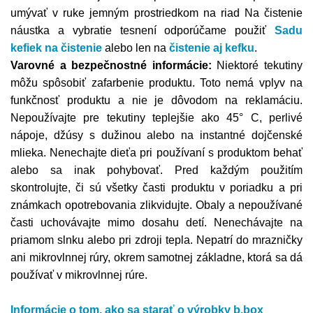
umývať v ruke jemným prostriedkom na riad
Na čistenie
náustka a vybratie tesnení odporúčame použiť
Sadu
kefiek na čistenie
alebo len na
čistenie aj kefku
.
Varovné a bezpečnostné informácie:
Niektoré tekutiny
môžu spôsobiť zafarbenie produktu. Toto nemá vplyv na
funkčnosť produktu a nie je dôvodom na reklamáciu.
Nepoužívajte pre tekutiny teplejšie ako 45° C, perlivé
nápoje, džúsy s dužinou alebo na instantné dojčenské
mlieka. Nenechajte dieťa pri používaní s produktom behať
alebo sa inak pohybovať. Pred každým použitím
skontrolujte, či sú všetky časti produktu v poriadku a pri
známkach opotrebovania zlikvidujte. Obaly a nepoužívané
časti uchovávajte mimo dosahu detí. Nenechávajte na
priamom slnku alebo pri zdroji tepla. Nepatrí do mrazničky
ani mikrovlnnej rúry, okrem samotnej základne, ktorá sa dá
používať v mikrovlnnej rúre.
Informácie o tom, ako sa starať o výrobky b.box