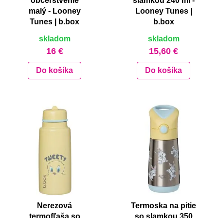
občerstvenie
slamkou 240 ml -
malý - Looney
Looney Tunes |
Tunes | b.box
b.box
skladom
skladom
16 €
15,60 €
Do košíka
Do košíka
Nerezová
Termoska na pitie
termofľaša so
so slamkou 350