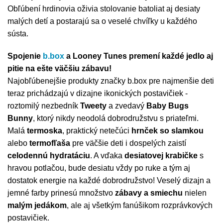
Obľúbení hrdinovia oživia stolovanie batoliat aj desiaty
Misky, príbory
malých detí a postarajú sa o veselé chvíľky u každého
sústa.
Skladovanie potravín
Spojenie
b.box
a Looney Tunes premení každé jedlo aj
Výbava na príkrmy
pitie na ešte väčšiu zábavu!
Najobľúbenejšie produkty značky b.box pre najmenšie deti
Detské nože a krájače
teraz prichádzajú v dizajne ikonických postavičiek -
roztomilý nezbedník
Tweety
a zvedavý
Baby Bugs
Bunny
, ktorý nikdy neodolá dobrodružstvu s priateľmi.
Malá
termoska
, praktický netečúci
hrnček so slamkou
alebo
termofľaša
pre väčšie deti i dospelých zaistí
celodennú hydratáciu
. A vďaka
desiatovej krabičke
s
hravou potlačou, bude desiatu vždy po ruke a tým aj
dostatok energie na každé dobrodružstvo! Veselý dizajn a
jemné farby prinesú množstvo
zábavy a smiechu
nielen
malým jedákom
, ale aj všetkým fanúšikom rozprávkových
postavičiek.