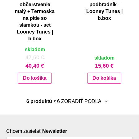
občerstvenie
podbradník -
malý + Termoska
Looney Tunes |
na pitie so
b.box
slamkou - set
Looney Tunes |
b.box
skladom
47,60 €
skladom
40,40 €
15,60 €
Do košíka
Do košíka
6 produktů
z 6
ZORADIŤ PODĽA
neradiť
najnovšie
Chcem zasielať
Newsletter
abecedne A-Z