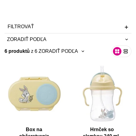
FILTROVAŤ
ZORADIŤ PODĽA
6 produktů
z 6
ZORADIŤ PODĽA
neradiť
neradiť
najnovšie
najnovšie
abecedne A-Z
abecedne A-Z
abecedne Z-A
abecedne Z-A
od najlacnejšie
od najlacnejšie
od najdrahšie
od najdrahšie
Box na
Hrnček so