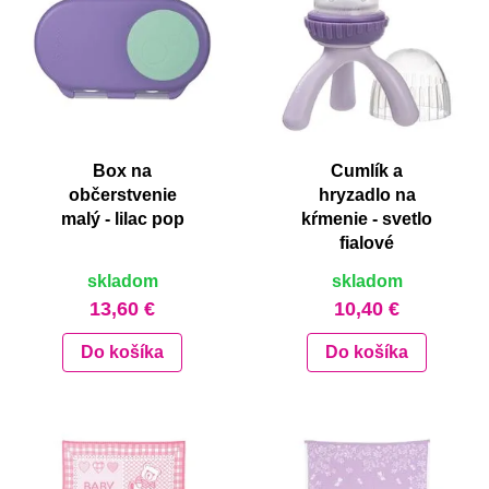
Box na
Cumlík a
občerstvenie
hryzadlo na
malý - lilac pop
kŕmenie - svetlo
fialové
skladom
skladom
13,60 €
10,40 €
Do košíka
Do košíka