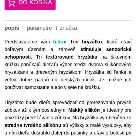
DO KOŠÍKA
popis
parametre
značka
Predstavujeme vám
b.box
Trio hryzátko
, ktoré uľaví
boľavým ďasnám a zároveň
stimuluje
senzorické
schopnosti
.
Tri textúrované hryzátka
na šikovnom
krúžku ponúkajú dieťaťu výber medzi dvoma silikónovými
hryzátkami a dreveným hryzátkom. Hryzátka sú ľahké a
veľmi dobre padnú do detských rúčok. Je možné ich
používať samostatne alebo v sete na krúžku.
Hryzátko bude dieťa sprevádzať od prerezávania prvých
zúbkov až k tým posledným.
Mäkký silikón
je ideálny pre
prvé fázy prerezávania zúbkov. Na hryzátku vyrobeného zo
stredne tvrdého silikónu
sú výlisky a malé výstupky, aby
s ním dieťa dosiahlo ďalej do pusinky a uľavilo bolesti pri