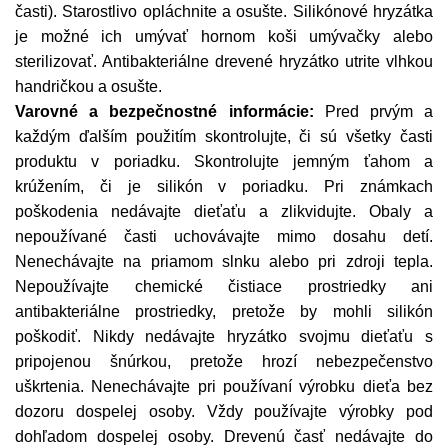
časti). Starostlivo opláchnite a osušte. Silikónové hryzátka
je možné ich umývať hornom koši umývačky alebo
sterilizovať. Antibakteriálne drevené hryzátko utrite vlhkou
handričkou a osušte.
Varovné a bezpečnostné informácie:
Pred prvým a
každým ďalším použitím skontrolujte, či sú všetky časti
produktu v poriadku. Skontrolujte jemným ťahom a
krúžením, či je silikón v poriadku. Pri známkach
poškodenia nedávajte dieťaťu a zlikvidujte. Obaly a
nepoužívané časti uchovávajte mimo dosahu detí.
Nenechávajte na priamom slnku alebo pri zdroji tepla.
Nepoužívajte chemické čistiace prostriedky ani
antibakteriálne prostriedky, pretože by mohli silikón
poškodiť. Nikdy nedávajte hryzátko svojmu dieťaťu s
pripojenou šnúrkou, pretože hrozí nebezpečenstvo
uškrtenia. Nenechávajte pri používaní výrobku dieťa bez
dozoru dospelej osoby. Vždy používajte výrobky pod
dohľadom dospelej osoby. Drevenú časť nedávajte do