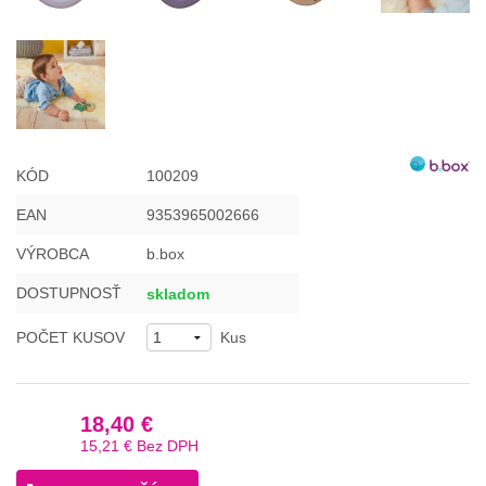
KÓD
100209
EAN
9353965002666
VÝROBCA
b.box
DOSTUPNOSŤ
skladom
POČET KUSOV
Kus
18,40 €
15,21 €
Bez DPH