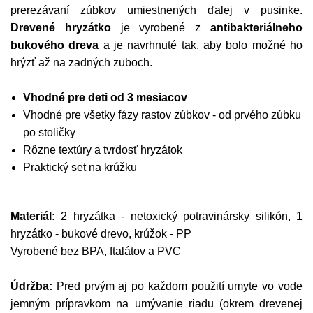
prerezávaní zúbkov umiestnených ďalej v pusinke.
Drevené hryzátko
je vyrobené z
antibakteriálneho
bukového dreva
a je navrhnuté tak, aby bolo možné ho
hrýzť až na zadných zuboch.
Vhodné pre deti od 3 mesiacov
Vhodné pre všetky fázy rastov zúbkov - od prvého zúbku
po stoličky
Rôzne textúry a tvrdosť hryzátok
Praktický set na krúžku
Materiál:
2 hryzátka - netoxický potravinársky silikón, 1
hryzátko - bukové drevo, krúžok - PP
Vyrobené bez BPA, ftalátov a PVC
Údržba:
Pred prvým aj po každom použití umyte vo vode
jemným prípravkom na umývanie riadu (okrem drevenej