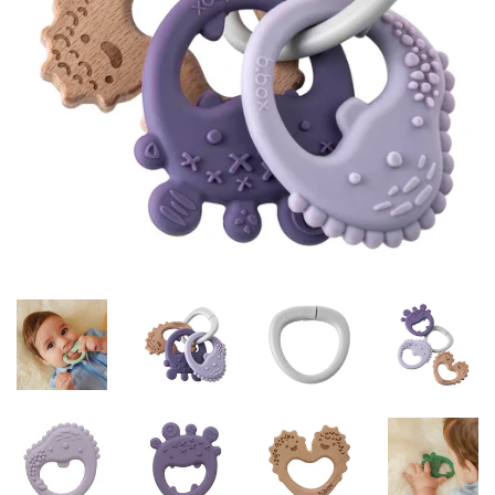
Misky, príbory
Skladovanie potravín
Výbava na príkrmy
Detské nože a krájače