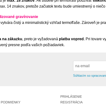
u je
max. 18 znakov
. Ak budete pri termofľaši používať
silikón
d najlacnejšie
x. 14 znakov, pretože začiatok textu bude umiestnený o niečo 
d najdrahšie
lizované gravírovanie
vytvára čistý a minimalistický vzhľad termofľaše. Zároveň je pra
a na zákazku
, preto je vyžadovaná
platba vopred
. Pri tovare
vený presne podľa vašich požiadaviek.
Súhlasím so spracovan
PRIHLÁSENIE
 PODMIENKY
REGISTRÁCIA