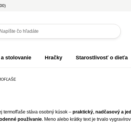
:00)
 a stolovanie
Hračky
Starostlivosť o dieťa
MOFĽAŠE
j termofľaše stáva osobný kúsok –
praktický, nadčasový a je
odenné používanie
. Meno alebo krátky text je trvalo vygravír