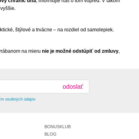
ový chránič dna
, informujte nás o tom vopred. V takom
vyššie.
ktické, štýlové a trvácne – na rozdiel od samolepiek.
 vyrábanom na mieru
nie je možné odstúpiť od zmluvy
,
odoslať
ím osobných údajov
BONUSKLUB
BLOG