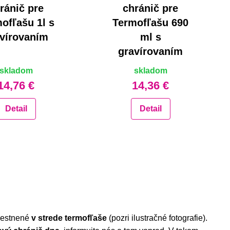
ránič pre
chránič pre
ofľašu 1l s
Termofľašu 690
vírovaním
ml s
gravírovaním
skladom
skladom
14,76 €
14,36 €
Detail
Detail
miestnené
v strede termofľaše
(pozri ilustračné fotografie).