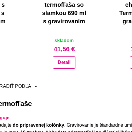
 s
termofľaša so
ch
 s
slamkou 690 ml
Term
ím
s gravírovaním
gra
skladom
41,56 €
Detail
RADIŤ PODĽA
eradiť
ermofľaše
ajnovšie
becedne A-Z
guje
adajte
do pripravenej kolónky
. Gravírovanie je štandardne u
becedne Z-A