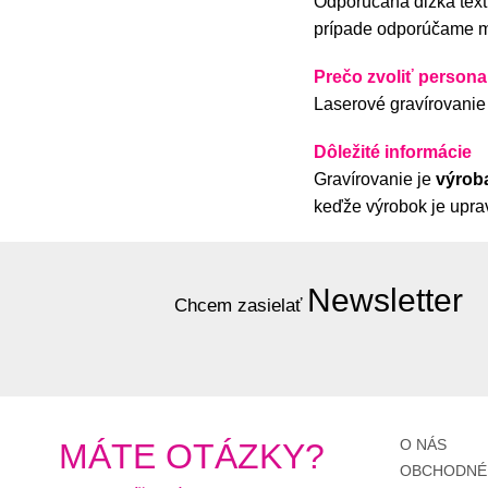
Odporúčaná dĺžka text
o
prípade odporúčame ma
o
Prečo zvoliť persona
Laserové gravírovanie 
Dôležité informácie
Gravírovanie je
výrob
keďže výrobok je upra
Newsletter
Chcem zasielať
O NÁS
MÁTE OTÁZKY?
OBCHODNÉ