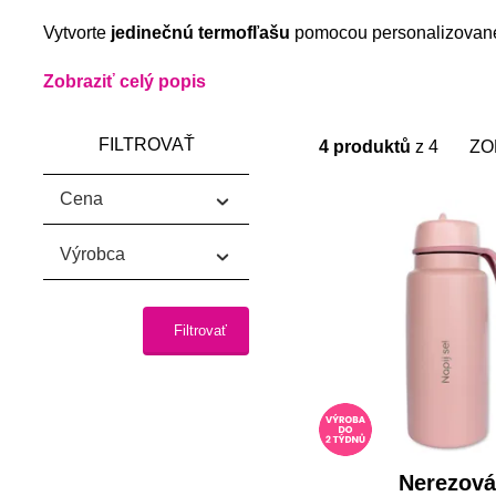
Vytvorte
jedinečnú termofľašu
pomocou personalizovaného
Zobraziť celý popis
FILTROVAŤ
4 produktů
z 4
ZO
n
Cena
n
Výrobca
a
a
Filtrovať
o
o
Nerezová