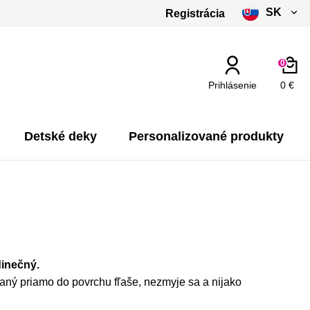
SK
Registrácia
čeština
0
slovenčina
Prihlásenie
0 €
Kč - CZK
€ - EUR
Detské deky
Personalizované produkty
dinečný.
ovaný priamo do povrchu fľaše, nezmyje sa a nijako