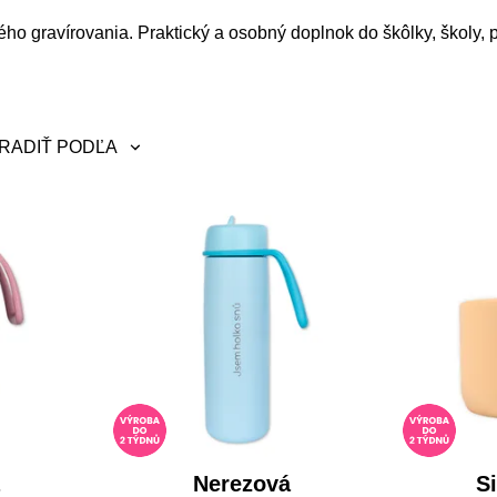
 gravírovania. Praktický a osobný doplnok do škôlky, školy, pr
RADIŤ PODĽA
eradiť
ajnovšie
becedne A-Z
becedne Z-A
d najlacnejšie
d najdrahšie
Nerezová
S