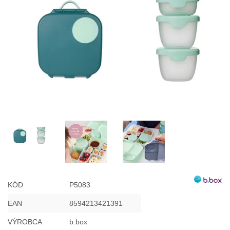
Misky, príbory
Skladovanie potravín
Výbava na príkrmy
Detské nože a krájače
KÓD
P5083
EAN
8594213421391
VÝROBCA
b.box