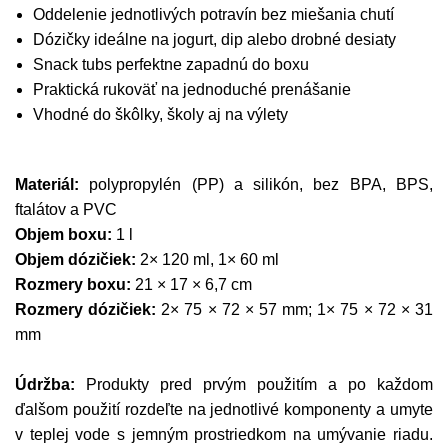
Oddelenie jednotlivých potravín bez miešania chutí
Dózičky ideálne na jogurt, dip alebo drobné desiaty
Snack tubs perfektne zapadnú do boxu
Praktická rukoväť na jednoduché prenášanie
Vhodné do škôlky, školy aj na výlety
Materiál:
polypropylén (PP) a silikón, bez BPA, BPS,
ftalátov a PVC
Objem boxu:
1 l
Objem dózičiek:
2× 120 ml, 1× 60 ml
Rozmery boxu:
21 × 17 × 6,7 cm
Rozmery dózičiek:
2× 75 × 72 × 57 mm; 1× 75 × 72 × 31
mm
Údržba:
Produkty pred prvým použitím a po každom
ďalšom použití rozdeľte na jednotlivé komponenty a umyte
v teplej vode s jemným prostriedkom na umývanie riadu.