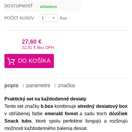
DOSTUPNOSŤ
skladom
POČET KUSOV
Kus
27,60 €
22,81 €
Bez DPH
DO KOŠÍKA
popis
parametre
značka
Praktický set na každodenné desiaty
Tento set značky
b.box
kombinuje
stredný desiatový box
v obľúbenej farbe
emerald forest
a sadu troch
dózičiek
Snack tubs
, ktoré spolu perfektne fungujú a rozširujú
možnosti každodenného balenia desiat.