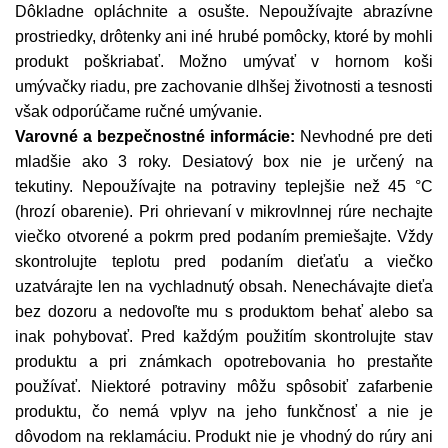
Dôkladne opláchnite a osušte. Nepoužívajte abrazívne
prostriedky, drôtenky ani iné hrubé pomôcky, ktoré by mohli
produkt poškriabať. Možno umývať v hornom koši
umývačky riadu, pre zachovanie dlhšej životnosti a tesnosti
však odporúčame ručné umývanie.
Varovné a bezpečnostné informácie:
Nevhodné pre deti
mladšie ako 3 roky. Desiatový box nie je určený na
tekutiny. Nepoužívajte na potraviny teplejšie než 45 °C
(hrozí obarenie). Pri ohrievaní v mikrovlnnej rúre nechajte
viečko otvorené a pokrm pred podaním premiešajte. Vždy
skontrolujte teplotu pred podaním dieťaťu a viečko
uzatvárajte len na vychladnutý obsah. Nenechávajte dieťa
bez dozoru a nedovoľte mu s produktom behať alebo sa
inak pohybovať. Pred každým použitím skontrolujte stav
produktu a pri známkach opotrebovania ho prestaňte
používať. Niektoré potraviny môžu spôsobiť zafarbenie
produktu, čo nemá vplyv na jeho funkčnosť a nie je
dôvodom na reklamáciu. Produkt nie je vhodný do rúry ani