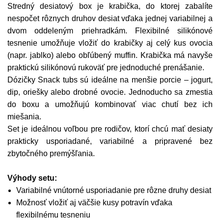
Stredný desiatový box je krabička, do ktorej zabalíte
nespočet rôznych druhov desiat vďaka jednej variabilnej a
dvom oddeleným priehradkám. Flexibilné silikónové
tesnenie umožňuje vložiť do krabičky aj celý kus ovocia
(napr. jablko) alebo obľúbený muffin. Krabička má navyše
praktickú silikónovú rukoväť pre jednoduché prenášanie.
Dózičky Snack tubs sú ideálne na menšie porcie – jogurt,
dip, oriešky alebo drobné ovocie. Jednoducho sa zmestia
do boxu a umožňujú kombinovať viac chutí bez ich
miešania.
Set je ideálnou voľbou pre rodičov, ktorí chcú mať desiaty
prakticky usporiadané, variabilné a pripravené bez
zbytočného premýšľania.
Výhody setu:
Variabilné vnútorné usporiadanie pre rôzne druhy desiat
Možnosť vložiť aj väčšie kusy potravín vďaka
flexibilnému tesneniu