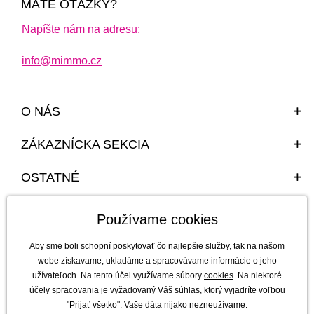
MÁTE OTÁZKY?
Napíšte nám na adresu:
info@mimmo.cz
O NÁS
ZÁKAZNÍCKA SEKCIA
OSTATNÉ
Používame cookies
Aby sme boli schopní poskytovať čo najlepšie služby, tak na našom
webe získavame, ukladáme a spracovávame informácie o jeho
užívateľoch. Na tento účel využívame súbory
cookies
. Na niektoré
Sme tu pre vás a vaše deti s radosťou a mim(m)oriadnou starostlivosťou od
účely spracovania je vyžadovaný Váš súhlas, ktorý vyjadríte voľbou
roku 2011
"Prijať všetko". Vaše dáta nijako nezneužívame.