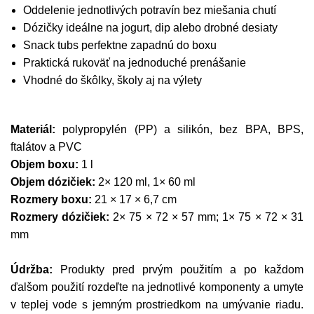
Oddelenie jednotlivých potravín bez miešania chutí
Dózičky ideálne na jogurt, dip alebo drobné desiaty
Snack tubs perfektne zapadnú do boxu
Praktická rukoväť na jednoduché prenášanie
Vhodné do škôlky, školy aj na výlety
Materiál:
polypropylén (PP) a silikón, bez BPA, BPS,
ftalátov a PVC
Objem boxu:
1 l
Objem dózičiek:
2× 120 ml, 1× 60 ml
Rozmery boxu:
21 × 17 × 6,7 cm
Rozmery dózičiek:
2× 75 × 72 × 57 mm; 1× 75 × 72 × 31
mm
Údržba:
Produkty pred prvým použitím a po každom
ďalšom použití rozdeľte na jednotlivé komponenty a umyte
v teplej vode s jemným prostriedkom na umývanie riadu.