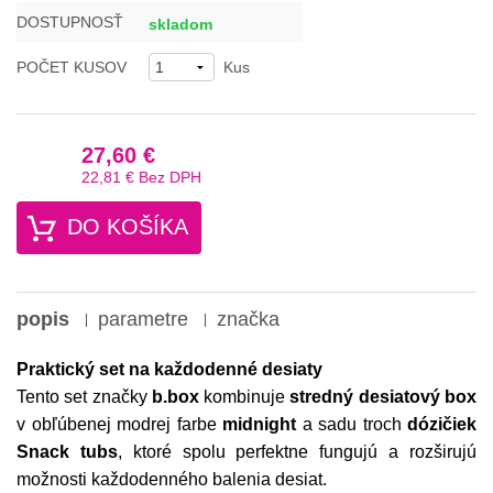
DOSTUPNOSŤ
skladom
POČET KUSOV
Kus
27,60 €
22,81 €
Bez DPH
DO KOŠÍKA
popis
parametre
značka
Praktický set na každodenné desiaty
Tento set značky
b.box
kombinuje
stredný desiatový box
v obľúbenej modrej farbe
midnight
a sadu troch
dózičiek
Snack tubs
, ktoré spolu perfektne fungujú a rozširujú
možnosti každodenného balenia desiat.