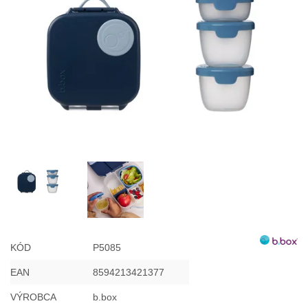
Misky, príbory
Skladovanie potravín
Výbava na príkrmy
Detské nože a krájače
KÓD
P5085
EAN
8594213421377
VÝROBCA
b.box