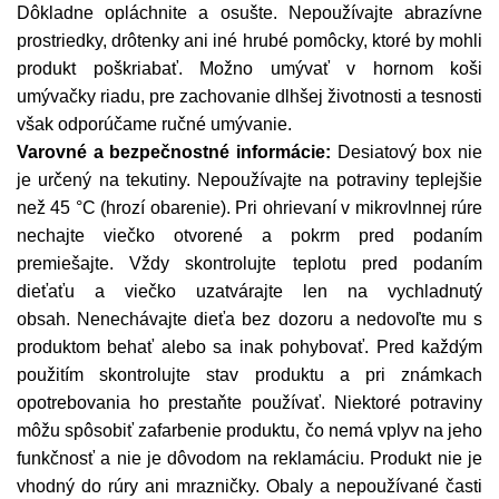
Dôkladne opláchnite a osušte. Nepoužívajte abrazívne
prostriedky, drôtenky ani iné hrubé pomôcky, ktoré by mohli
produkt poškriabať. Možno umývať v hornom koši
umývačky riadu, pre zachovanie dlhšej životnosti a tesnosti
však odporúčame ručné umývanie.
Varovné a bezpečnostné informácie:
Desiatový box nie
je určený na tekutiny. Nepoužívajte na potraviny teplejšie
než 45 °C (hrozí obarenie). Pri ohrievaní v mikrovlnnej rúre
nechajte viečko otvorené a pokrm pred podaním
premiešajte. Vždy skontrolujte teplotu pred podaním
dieťaťu a viečko uzatvárajte len na vychladnutý
obsah. Nenechávajte dieťa bez dozoru a nedovoľte mu s
produktom behať alebo sa inak pohybovať. Pred každým
použitím skontrolujte stav produktu a pri známkach
opotrebovania ho prestaňte používať. Niektoré potraviny
môžu spôsobiť zafarbenie produktu, čo nemá vplyv na jeho
funkčnosť a nie je dôvodom na reklamáciu. Produkt nie je
vhodný do rúry ani mrazničky. Obaly a nepoužívané časti