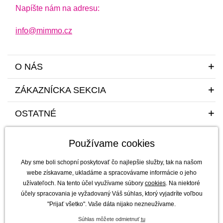
Napíšte nám na adresu:
info@mimmo.cz
O NÁS
ZÁKAZNÍCKA SEKCIA
OSTATNÉ
Používame cookies
Aby sme boli schopní poskytovať čo najlepšie služby, tak na našom
webe získavame, ukladáme a spracovávame informácie o jeho
užívateľoch. Na tento účel využívame súbory
cookies
. Na niektoré
Sme tu pre vás a vaše deti s radosťou a mim(m)oriadnou starostlivosťou od
účely spracovania je vyžadovaný Váš súhlas, ktorý vyjadríte voľbou
roku 2011
"Prijať všetko". Vaše dáta nijako nezneužívame.
mimmo s.r.o. - výhradný dovozca a distribútor značiek b.box, Jellystone
Súhlas môžete odmietnuť
tu
Designs, Melii a SKÅGFÄ pre ČR a Slovensko