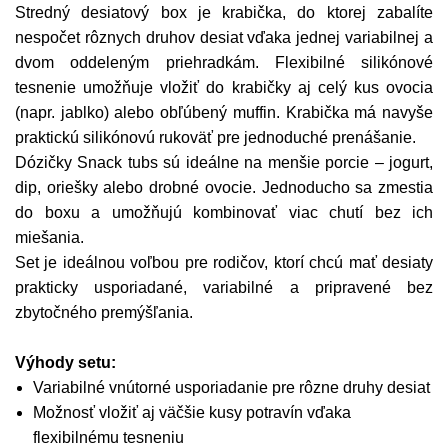
Stredný desiatový box je krabička, do ktorej zabalíte
nespočet rôznych druhov desiat vďaka jednej variabilnej a
dvom oddeleným priehradkám. Flexibilné silikónové
tesnenie umožňuje vložiť do krabičky aj celý kus ovocia
(napr. jablko) alebo obľúbený muffin. Krabička má navyše
praktickú silikónovú rukoväť pre jednoduché prenášanie.
Dózičky Snack tubs sú ideálne na menšie porcie – jogurt,
dip, oriešky alebo drobné ovocie. Jednoducho sa zmestia
do boxu a umožňujú kombinovať viac chutí bez ich
miešania.
Set je ideálnou voľbou pre rodičov, ktorí chcú mať desiaty
prakticky usporiadané, variabilné a pripravené bez
zbytočného premýšľania.
Výhody setu:
Variabilné vnútorné usporiadanie pre rôzne druhy desiat
Možnosť vložiť aj väčšie kusy potravín vďaka
flexibilnému tesneniu