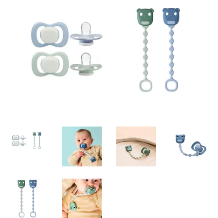
Misky, príbory
Skladovanie potravín
Výbava na príkrmy
Detské nože a krájače