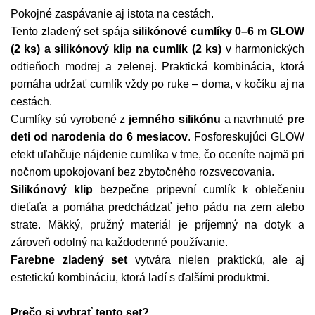
Pokojné zaspávanie aj istota na cestách.
Tento zladený set spája
silikónové cumlíky 0–6 m GLOW
(2 ks) a silikónový klip na cumlík (2 ks)
v harmonických
odtieňoch modrej a zelenej. Praktická kombinácia, ktorá
pomáha udržať cumlík vždy po ruke – doma, v kočíku aj na
cestách.
Cumlíky sú vyrobené z
jemného silikónu
a navrhnuté
pre
deti od narodenia do 6 mesiacov
. Fosforeskujúci GLOW
efekt uľahčuje nájdenie cumlíka v tme, čo oceníte najmä pri
nočnom upokojovaní bez zbytočného rozsvecovania.
Silikónový klip
bezpečne pripevní cumlík k oblečeniu
dieťaťa a pomáha predchádzať jeho pádu na zem alebo
strate. Mäkký, pružný materiál je príjemný na dotyk a
zároveň odolný na každodenné používanie.
Farebne zladený set
vytvára nielen praktickú, ale aj
estetickú kombináciu, ktorá ladí s ďalšími produktmi.
Prečo si vybrať tento set?