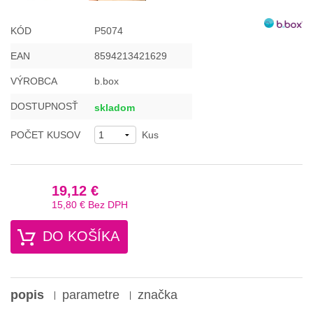
KÓD
P5074
EAN
8594213421629
VÝROBCA
b.box
DOSTUPNOSŤ
skladom
POČET KUSOV
Kus
19,12 €
15,80 €
Bez DPH
DO KOŠÍKA
popis
parametre
značka