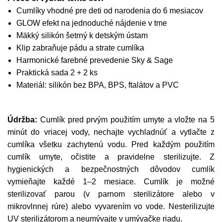
Cumlíky vhodné pre deti od narodenia do 6 mesiacov
GLOW efekt na jednoduché nájdenie v tme
Mäkký silikón šetrný k detským ústam
Klip zabraňuje pádu a strate cumlíka
Harmonické farebné prevedenie Sky & Sage
Praktická sada 2 + 2 ks
Materiál: silikón bez BPA, BPS, ftalátov a PVC
Údržba:
Cumlík pred prvým použitím umyte a vložte na 5
minút do vriacej vody, nechajte vychladnúť a vytlačte z
cumlíka všetku zachytenú vodu. Pred každým použitím
cumlík umyte, očistite a pravidelne sterilizujte. Z
hygienických a bezpečnostných dôvodov cumlík
vymieňajte každé 1–2 mesiace. Cumlík je možné
sterilizovať parou (v parnom sterilizátore alebo v
mikrovlnnej rúre) alebo vyvarením vo vode. Nesterilizujte
UV sterilizátorom a neumývajte v umývačke riadu.