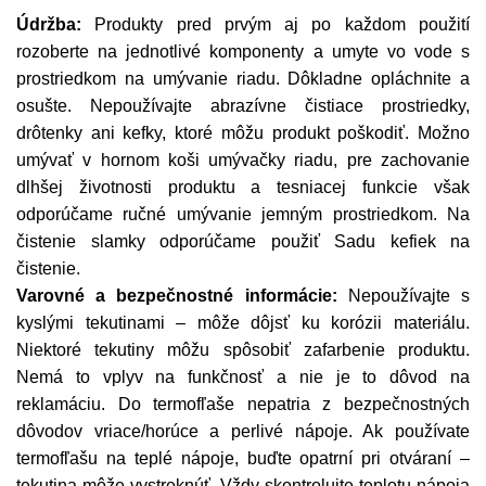
Údržba:
Produkty pred prvým aj po každom použití
rozoberte na jednotlivé komponenty a umyte vo vode s
prostriedkom na umývanie riadu. Dôkladne opláchnite a
osušte. Nepoužívajte abrazívne čistiace prostriedky,
drôtenky ani kefky, ktoré môžu produkt poškodiť. Možno
umývať v hornom koši umývačky riadu, pre zachovanie
dlhšej životnosti produktu a tesniacej funkcie však
odporúčame ručné umývanie jemným prostriedkom. Na
čistenie slamky odporúčame použiť Sadu kefiek na
čistenie.
Varovné a bezpečnostné informácie:
Nepoužívajte s
kyslými tekutinami – môže dôjsť ku korózii materiálu.
Niektoré tekutiny môžu spôsobiť zafarbenie produktu.
Nemá to vplyv na funkčnosť a nie je to dôvod na
reklamáciu. Do termofľaše nepatria z bezpečnostných
dôvodov vriace/horúce a perlivé nápoje. Ak používate
termofľašu na teplé nápoje, buďte opatrní pri otváraní –
tekutina môže vystreknúť. Vždy skontrolujte teplotu nápoja