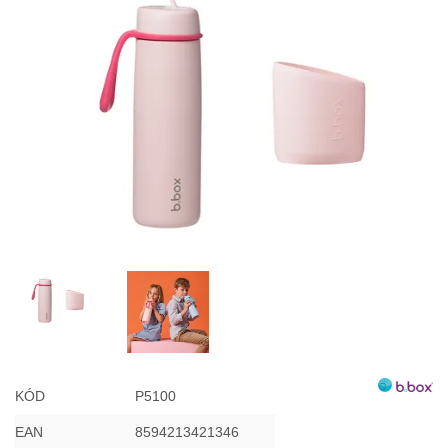
Misky, príbory
Skladovanie potravín
Výbava na príkrmy
Detské nože a krájače
KÓD
P5100
EAN
8594213421346