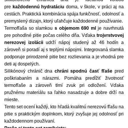
pre
každodennú hydratáciu
doma, v škole, v práci aj na
cestách. Praktická kombinácia spája funkčnosť, odolnosť a
premyslený dizajn, ktorý uľahčuje každodenné používanie.
Termofľaša so slamkou
s objemom 690 ml
je navrhnutá
pre pohodlné pitie počas celého dňa. Vďaka
trojvrstvovej
nerezovej izolácii
udrží nápoj studený až 46 hodín a
zároveň si poradí aj s teplými nápojmi. Integrovaná slamka
podporuje prirodzené pitie bez rozlievania a je vhodná pre
deti aj dospelých.
Silikónový chránič dna
chráni spodnú časť fľaše
pred
poškriabaním a nárazmi. Pomáha predĺžiť životnosť
termofľaše a zároveň tlmí zvuk pri odložení. Vďaka
pružnému materiálu sa ľahko nasadzuje a dobre drží na
mieste.
Tento set ocení každý, kto hľadá kvalitnú nerezovú fľašu na
pitie s praktickým doplnkom, ktorý zvyšuje jej odolnosť pri
každodennom používaní.