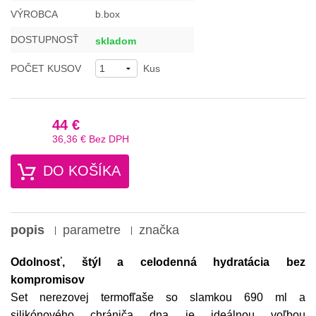
VÝROBCA
b.box
DOSTUPNOSŤ
skladom
POČET KUSOV
Kus
44 €
36,36 €
Bez DPH
DO KOŠÍKA
popis
parametre
značka
Odolnosť, štýl a celodenná hydratácia bez
kompromisov
Set nerezovej termofľaše so slamkou 690 ml a
silikónového chrániča dna je ideálnou voľbou