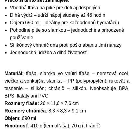
Prečo si tento set zamilujete:
Vhodná fľaša na pitie pre deti aj dospelých
Dlhá výdrž – udrží nápoj studený až 46 hodín
Objem 690 ml – ideálny pre každodennú hydratáciu
Pohodlné pitie so slamkou – jednoduché a prirodzené
používanie
Silikónový chránič dna proti poškriabaniu tlmí nárazy
Jednoduchá údržba a dlhá životnosť
Materiál:
fľaša, slamka vo vnútri fľaše – nerezová oceľ;
viečko a vonkajšia slamka – PP (polypropylén); rukoväť a
tesnenie – silikón; chránič – silikón. Neobsahuje BPA,
BPS, ftaláty ani PVC
Rozmery fľaše:
26 × 11,6 × 7,6 cm
Rozmery chrániča:
8,3 × 8,3 × 9,1 cm
Objem:
690 ml
Hmotnosť:
410 g (termofľaša); 70 g (chránič)