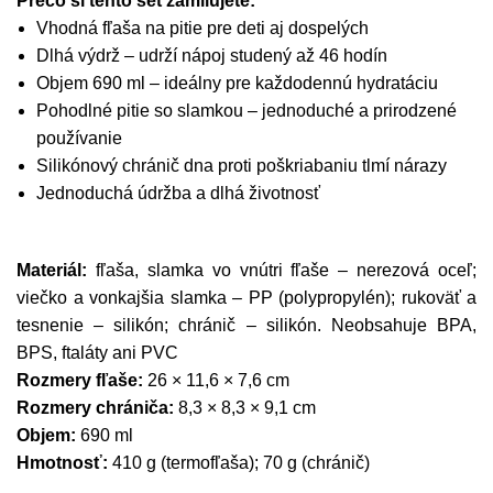
Prečo si tento set zamilujete:
Vhodná fľaša na pitie pre deti aj dospelých
Dlhá výdrž – udrží nápoj studený až 46 hodín
Objem 690 ml – ideálny pre každodennú hydratáciu
Pohodlné pitie so slamkou – jednoduché a prirodzené
používanie
Silikónový chránič dna proti poškriabaniu tlmí nárazy
Jednoduchá údržba a dlhá životnosť
Materiál:
fľaša, slamka vo vnútri fľaše – nerezová oceľ;
viečko a vonkajšia slamka – PP (polypropylén); rukoväť a
tesnenie – silikón; chránič – silikón. Neobsahuje BPA,
BPS, ftaláty ani PVC
Rozmery fľaše:
26 × 11,6 × 7,6 cm
Rozmery chrániča:
8,3 × 8,3 × 9,1 cm
Objem:
690 ml
Hmotnosť:
410 g (termofľaša); 70 g (chránič)