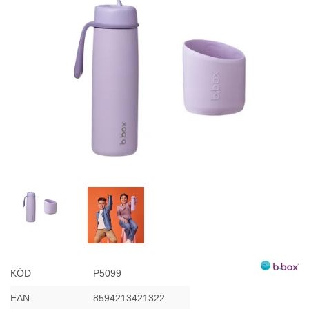
Misky, príbory
Skladovanie potravín
Výbava na príkrmy
Detské nože a krájače
KÓD
P5099
EAN
8594213421322