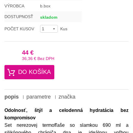
VÝROBCA
b.box
DOSTUPNOSŤ
skladom
POČET KUSOV
Kus
44 €
36,36 €
Bez DPH
DO KOŠÍKA
popis
parametre
značka
Odolnosť, štýl a celodenná hydratácia bez
kompromisov
Set nerezovej termofľaše so slamkou 690 ml a
silikónového chrániča dna je ideálnou voľbou