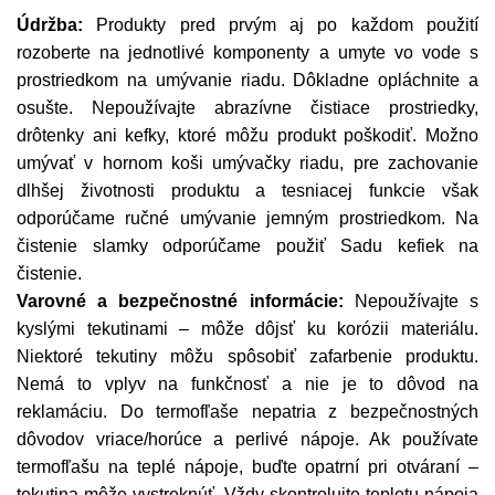
Údržba:
Produkty pred prvým aj po každom použití
rozoberte na jednotlivé komponenty a umyte vo vode s
prostriedkom na umývanie riadu. Dôkladne opláchnite a
osušte. Nepoužívajte abrazívne čistiace prostriedky,
drôtenky ani kefky, ktoré môžu produkt poškodiť. Možno
umývať v hornom koši umývačky riadu, pre zachovanie
dlhšej životnosti produktu a tesniacej funkcie však
odporúčame ručné umývanie jemným prostriedkom. Na
čistenie slamky odporúčame použiť Sadu kefiek na
čistenie.
Varovné a bezpečnostné informácie:
Nepoužívajte s
kyslými tekutinami – môže dôjsť ku korózii materiálu.
Niektoré tekutiny môžu spôsobiť zafarbenie produktu.
Nemá to vplyv na funkčnosť a nie je to dôvod na
reklamáciu. Do termofľaše nepatria z bezpečnostných
dôvodov vriace/horúce a perlivé nápoje. Ak používate
termofľašu na teplé nápoje, buďte opatrní pri otváraní –
tekutina môže vystreknúť. Vždy skontrolujte teplotu nápoja