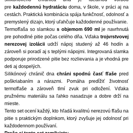
pre
každodennú hydratáciu
doma, v škole, v práci aj na
cestách. Praktická kombinácia spája funkčnosť, odolnosť a
premyslený dizajn, ktorý uľahčuje každodenné používanie.
Termofľaša so slamkou
s objemom 690 ml
je navrhnutá
pre pohodlné pitie počas celého dňa. Vďaka
trojvrstvovej
nerezovej izolácii
udrží nápoj studený až 46 hodín a
zároveň si poradí aj s teplými nápojmi. Integrovaná slamka
podporuje prirodzené pitie bez rozlievania a je vhodná pre
deti aj dospelých.
Silikónový chránič dna
chráni spodnú časť fľaše
pred
poškriabaním a nárazmi. Pomáha predĺžiť životnosť
termofľaše a zároveň tlmí zvuk pri odložení. Vďaka
pružnému materiálu sa ľahko nasadzuje a dobre drží na
mieste.
Tento set ocení každý, kto hľadá kvalitnú nerezovú fľašu na
pitie s praktickým doplnkom, ktorý zvyšuje jej odolnosť pri
každodennom používaní.