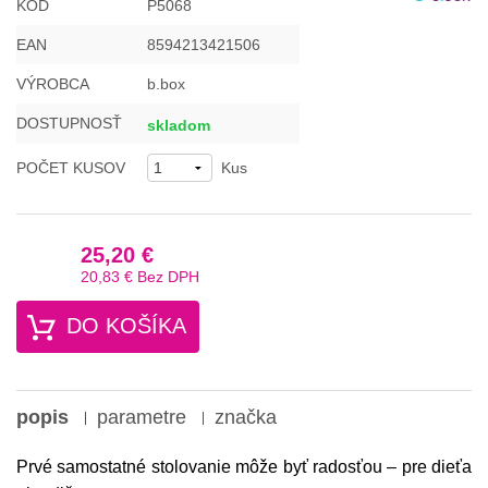
KÓD
P5068
EAN
8594213421506
VÝROBCA
b.box
DOSTUPNOSŤ
skladom
POČET KUSOV
Kus
25,20 €
20,83 €
Bez DPH
DO KOŠÍKA
popis
parametre
značka
Prvé samostatné stolovanie môže byť radosťou – pre dieťa