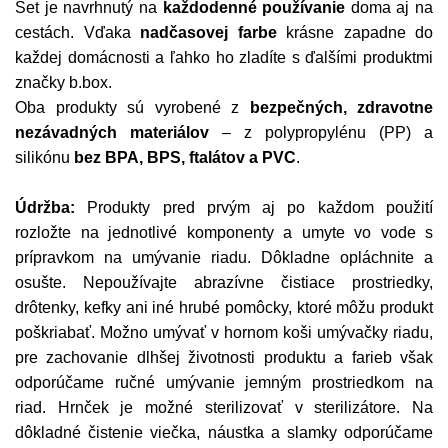
Set je navrhnutý na
každodenné používanie
doma aj na
cestách. Vďaka
nadčasovej farbe
krásne zapadne do
každej domácnosti a ľahko ho zladíte s ďalšími produktmi
značky b.box.
Oba produkty sú vyrobené z
bezpečných, zdravotne
nezávadných materiálov
– z polypropylénu (PP) a
silikónu
bez BPA, BPS, ftalátov a PVC
.
Údržba:
Produkty pred prvým aj po každom použití
rozložte na jednotlivé komponenty a umyte vo vode s
prípravkom na umývanie riadu. Dôkladne opláchnite a
osušte. Nepoužívajte abrazívne čistiace prostriedky,
drôtenky, kefky ani iné hrubé pomôcky, ktoré môžu produkt
poškriabať. Možno umývať v hornom koši umývačky riadu,
pre zachovanie dlhšej životnosti produktu a farieb však
odporúčame ručné umývanie jemným prostriedkom na
riad. Hrnček je možné sterilizovať v sterilizátore. Na
dôkladné čistenie viečka, náustka a slamky odporúčame