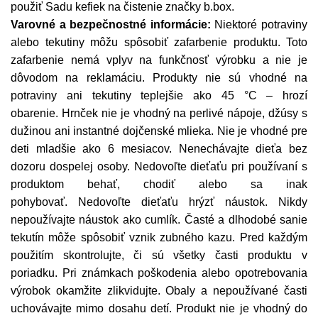
použiť Sadu kefiek na čistenie značky b.box.
Varovné a bezpečnostné informácie:
Niektoré potraviny
alebo tekutiny môžu spôsobiť zafarbenie produktu. Toto
zafarbenie nemá vplyv na funkčnosť výrobku a nie je
dôvodom na reklamáciu. Produkty nie sú vhodné na
potraviny ani tekutiny teplejšie ako 45 °C – hrozí
obarenie. Hrnček nie je vhodný na perlivé nápoje, džúsy s
dužinou ani instantné dojčenské mlieka. Nie je vhodné pre
deti mladšie ako 6 mesiacov. Nenechávajte dieťa bez
dozoru dospelej osoby. Nedovoľte dieťaťu pri používaní s
produktom behať, chodiť alebo sa inak
pohybovať. Nedovoľte dieťaťu hrýzť náustok. Nikdy
nepoužívajte náustok ako cumlík. Časté a dlhodobé sanie
tekutín môže spôsobiť vznik zubného kazu. Pred každým
použitím skontrolujte, či sú všetky časti produktu v
poriadku. Pri známkach poškodenia alebo opotrebovania
výrobok okamžite zlikvidujte. Obaly a nepoužívané časti
uchovávajte mimo dosahu detí. Produkt nie je vhodný do