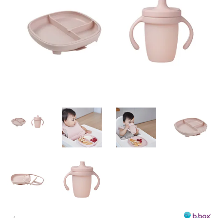
Misky, príbory
Skladovanie potravín
Výbava na príkrmy
Detské nože a krájače