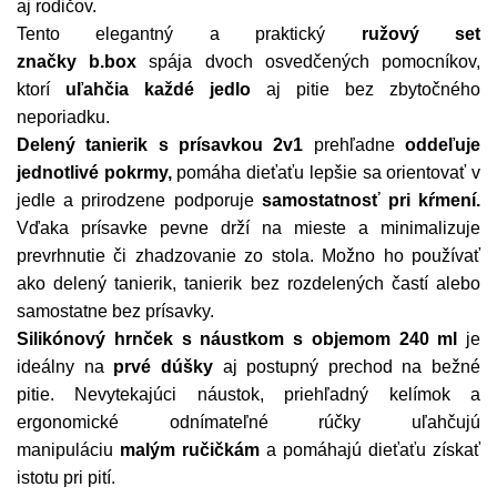
aj rodičov.
Tento elegantný a praktický
ružový set
značky
b.box
spája dvoch osvedčených pomocníkov,
ktorí
uľahčia každé jedlo
aj pitie bez zbytočného
neporiadku.
Delený tanierik s prísavkou 2v1
prehľadne
oddeľuje
jednotlivé pokrmy,
pomáha dieťaťu lepšie sa orientovať v
jedle a prirodzene podporuje
samostatnosť pri kŕmení.
Vďaka prísavke pevne drží na mieste a minimalizuje
prevrhnutie či zhadzovanie zo stola. Možno ho používať
ako delený tanierik, tanierik bez rozdelených častí alebo
samostatne bez prísavky.
Silikónový hrnček s náustkom
s objemom 240 ml
je
ideálny na
prvé dúšky
aj postupný prechod na bežné
pitie. Nevytekajúci náustok, priehľadný kelímok a
ergonomické odnímateľné rúčky uľahčujú
manipuláciu
malým ručičkám
a pomáhajú dieťaťu získať
istotu pri pití.