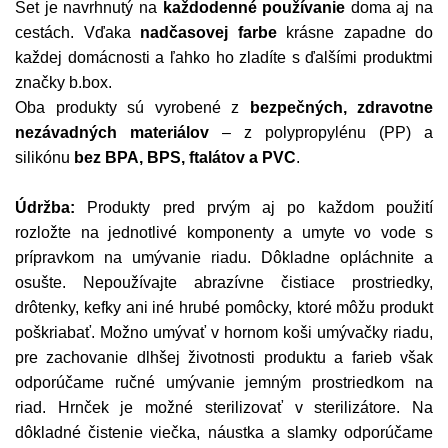
Set je navrhnutý na
každodenné používanie
doma aj na
cestách. Vďaka
nadčasovej farbe
krásne zapadne do
každej domácnosti a ľahko ho zladíte s ďalšími produktmi
značky b.box.
Oba produkty sú vyrobené z
bezpečných, zdravotne
nezávadných materiálov
– z polypropylénu (PP) a
silikónu
bez BPA, BPS, ftalátov a PVC
.
Údržba:
Produkty pred prvým aj po každom použití
rozložte na jednotlivé komponenty a umyte vo vode s
prípravkom na umývanie riadu. Dôkladne opláchnite a
osušte. Nepoužívajte abrazívne čistiace prostriedky,
drôtenky, kefky ani iné hrubé pomôcky, ktoré môžu produkt
poškriabať. Možno umývať v hornom koši umývačky riadu,
pre zachovanie dlhšej životnosti produktu a farieb však
odporúčame ručné umývanie jemným prostriedkom na
riad. Hrnček je možné sterilizovať v sterilizátore. Na
dôkladné čistenie viečka, náustka a slamky odporúčame