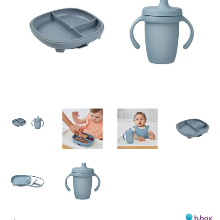
Misky, príbory
Skladovanie potravín
Výbava na príkrmy
Detské nože a krájače