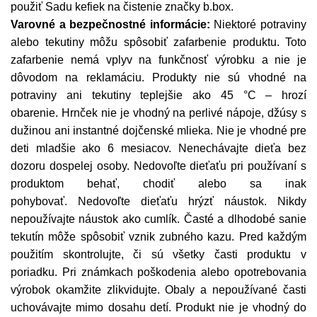
použiť Sadu kefiek na čistenie značky b.box.
Varovné a bezpečnostné informácie:
Niektoré potraviny
alebo tekutiny môžu spôsobiť zafarbenie produktu. Toto
zafarbenie nemá vplyv na funkčnosť výrobku a nie je
dôvodom na reklamáciu. Produkty nie sú vhodné na
potraviny ani tekutiny teplejšie ako 45 °C – hrozí
obarenie. Hrnček nie je vhodný na perlivé nápoje, džúsy s
dužinou ani instantné dojčenské mlieka. Nie je vhodné pre
deti mladšie ako 6 mesiacov. Nenechávajte dieťa bez
dozoru dospelej osoby. Nedovoľte dieťaťu pri používaní s
produktom behať, chodiť alebo sa inak
pohybovať. Nedovoľte dieťaťu hrýzť náustok. Nikdy
nepoužívajte náustok ako cumlík. Časté a dlhodobé sanie
tekutín môže spôsobiť vznik zubného kazu. Pred každým
použitím skontrolujte, či sú všetky časti produktu v
poriadku. Pri známkach poškodenia alebo opotrebovania
výrobok okamžite zlikvidujte. Obaly a nepoužívané časti
uchovávajte mimo dosahu detí. Produkt nie je vhodný do