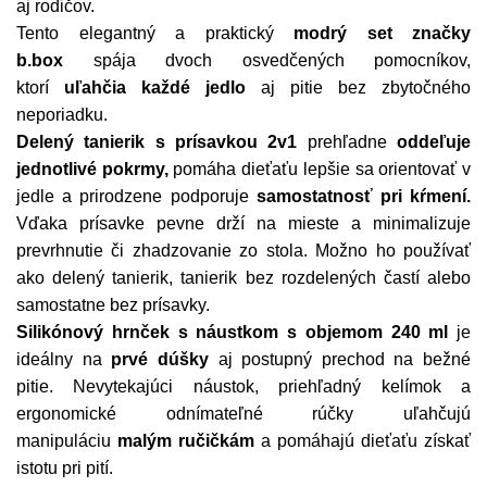
aj rodičov.
Tento elegantný a praktický
modrý set značky
b.box
spája dvoch osvedčených pomocníkov,
ktorí
uľahčia každé jedlo
aj pitie bez zbytočného
neporiadku.
Delený tanierik s prísavkou 2v1
prehľadne
oddeľuje
jednotlivé pokrmy,
pomáha dieťaťu lepšie sa orientovať v
jedle a prirodzene podporuje
samostatnosť pri kŕmení.
Vďaka prísavke pevne drží na mieste a minimalizuje
prevrhnutie či zhadzovanie zo stola. Možno ho používať
ako delený tanierik, tanierik bez rozdelených častí alebo
samostatne bez prísavky.
Silikónový hrnček s náustkom
s objemom 240 ml
je
ideálny na
prvé dúšky
aj postupný prechod na bežné
pitie. Nevytekajúci náustok, priehľadný kelímok a
ergonomické odnímateľné rúčky uľahčujú
manipuláciu
malým ručičkám
a pomáhajú dieťaťu získať
istotu pri pití.