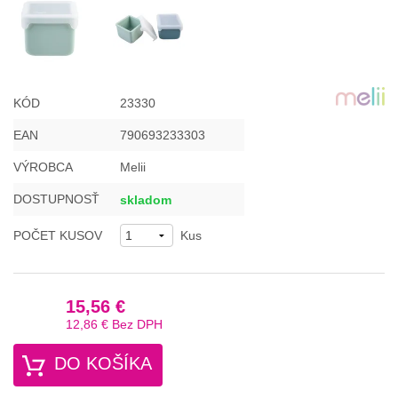
KÓD
23330
EAN
790693233303
VÝROBCA
Melii
DOSTUPNOSŤ
skladom
POČET KUSOV
Kus
15,56 €
12,86 €
Bez DPH
DO KOŠÍKA