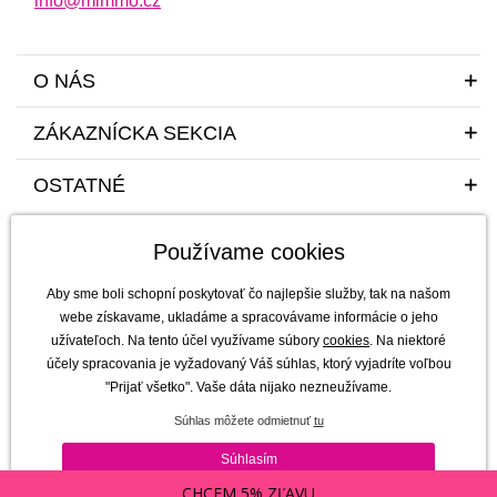
info@mimmo.cz
O NÁS
ZÁKAZNÍCKA SEKCIA
OSTATNÉ
Používame cookies
Aby sme boli schopní poskytovať čo najlepšie služby, tak na našom
webe získavame, ukladáme a spracovávame informácie o jeho
užívateľoch. Na tento účel využívame súbory
cookies
. Na niektoré
Sme tu pre vás a vaše deti s radosťou a mim(m)oriadnou starostlivosťou od
účely spracovania je vyžadovaný Váš súhlas, ktorý vyjadríte voľbou
roku 2011
"Prijať všetko". Vaše dáta nijako nezneužívame.
mimmo s.r.o. - výhradný dovozca a distribútor značiek b.box, Jellystone
Súhlas môžete odmietnuť
tu
Designs, Melii a SKÅGFÄ pre ČR a Slovensko
Copyright © 2011-2026 mimmo s.r.o. |
Všetky práva vyhradené | technicky
Súhlasím
zaisťuje
Simplia s.r.o.
CHCEM 5% ZĽAVU