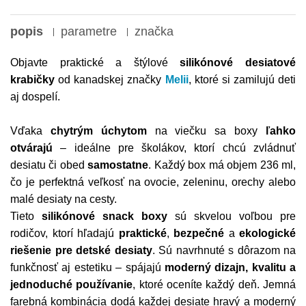
popis
parametre
značka
Objavte praktické a štýlové
silikónové desiatové
krabičky
od kanadskej značky
Melii
, ktoré si zamilujú deti
aj dospelí.
Vďaka
chytrým úchytom
na viečku sa boxy
ľahko
otvárajú
– ideálne pre školákov, ktorí chcú zvládnuť
desiatu či obed
samostatne
. Každý box má objem 236 ml,
čo je perfektná veľkosť na ovocie, zeleninu, orechy alebo
malé desiaty na cesty.
Tieto
silikónové snack boxy
sú skvelou voľbou pre
rodičov, ktorí hľadajú
praktické
,
bezpečné
a
ekologické
riešenie pre detské desiaty
. Sú navrhnuté s dôrazom na
funkčnosť aj estetiku – spájajú
moderný dizajn, kvalitu a
jednoduché používanie
, ktoré oceníte každý deň. Jemná
farebná kombinácia dodá každej desiate hravý a moderný