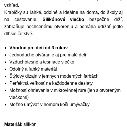
vzhľad.
Krabičky sú ľahké, odolné a ideálne na doma, do školy aj
na cestovanie.
Silikónové viečko
bezpečne drží,
zabraňuje nechcenému otvoreniu a pomáha udržať jedlo
dlhšie čerstvé.
Vhodné pre deti od 3 rokov
Jednoduché otváranie aj pre malé deti
Vzduchotesné a tesniace viečko
Odolný a ľahký materiál
Štýlový dizajn v jemných moderných farbách
Perfektná veľkosť na každodenné desiaty
Možnosť ohrievania v mikrovlnnej rúre (len s otvoreným
viečkom!)
Možno umývať v hornom koši umývačky
Materiál:
silikón