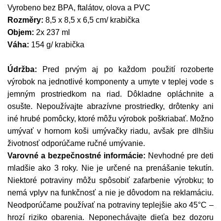
Vyrobeno bez BPA, ftalátov, olova a PVC
Rozměry:
8,5 x 8,5 x 6,5 cm/ krabička
Objem:
2x 237 ml
Váha:
154 g/ krabička
Údržba:
Pred prvým aj po každom použití rozoberte
výrobok na jednotlivé komponenty a umyte v teplej vode s
jemným prostriedkom na riad. Dôkladne opláchnite a
osušte. Nepoužívajte abrazívne prostriedky, drôtenky ani
iné hrubé pomôcky, ktoré môžu výrobok poškriabať. Možno
umývať v hornom koši umývačky riadu, avšak pre dlhšiu
životnosť odporúčame ručné umývanie.
Varovné a bezpečnostné informácie:
Nevhodné pre deti
mladšie ako 3 roky. Nie je určené na prenášanie tekutín.
Niektoré potraviny môžu spôsobiť zafarbenie výrobku; to
nemá vplyv na funkčnosť a nie je dôvodom na reklamáciu.
Neodporúčame používať na potraviny teplejšie ako 45°C –
hrozí riziko obarenia. Neponechávajte dieťa bez dozoru