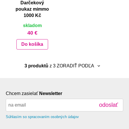
Darčekový
poukaz mimmo
1000 Kč
skladom
40 €
Do košíka
3 produktů
z 3
ZORADIŤ PODĽA
neradiť
najnovšie
Chcem zasielať
Newsletter
abecedne A-Z
odoslať
abecedne Z-A
od najlacnejšie
Súhlasím so spracovaním osobných údajov
od najdrahšie