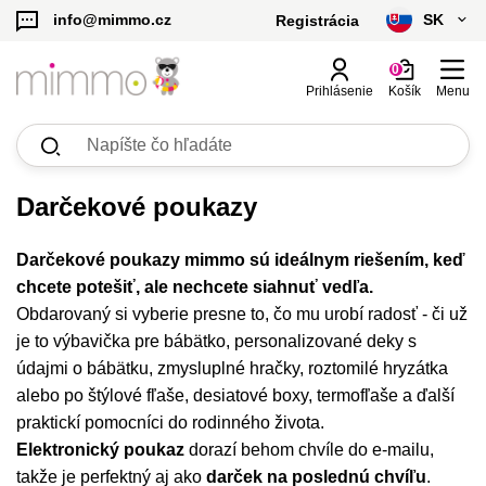
SK
info@mimmo.cz
Registrácia
čeština
0
Prihlásenie
Košík
Menu
slovenčina
Zobraziť
Zobraziť
Zobraziť
Zobraziť
Zobraziť
Zobraziť
Zobraziť
Výhodné sety
Licenčné produkty
Riad a stolovanie
Hračky
Starostlivosť o dieťa
Detské deky
Detské deky a vankúše s údajmi
všetko
všetko
všetko
všetko
všetko
všetko
všetko
Kč - CZK
Dětské deky se jménem a údaji
Pre deti do 1 roka
Looney Tunes | b.box
Hrnčeky, fľaše, dojčenské fľaše
Hračky pre najmenších
Cumlíky a doplnky k cumlíkom
Deky s menom s údajmi
H
D
N
M
T
F
H
S
€ - EUR
Darčekové poukazy
Dětské deky se zvěrokruhem
Pre děti 1-3 roky
Batman | b.box
Desiatové boxy a dózy, termoobaly
Hračky pre deti 3+
Prebaľovacie tašky a organizéry
Deky so zverokruhom
F
T
N
P
K
S
U
Darčekové poukazy mimmo sú ideálnym riešením, keď
chcete potešiť, ale nechcete siahnuť vedľa.
Dětské deky se jménem
Pre deti od 3 rokov a dospelých
Harry Potter | b.box
Termofľaše, termosky na pitie
Deky s menom
D
V
N
P
S
S
Obdarovaný si vyberie presne to, čo mu urobí radosť - či už
je to výbavička pre bábätko, personalizované deky s
Povlaky na polštář se jménem
Superman | b.box
Termosky na jedlo
Deky zo 100% bavlny
O
údajmi o bábätku, zmysluplné hračky, roztomilé hryzátka
alebo po štýlové fľaše, desiatové boxy, termofľaše a ďalší
Náhradné diely a čistiace kefky
Obliečky na vankúš s menom
praktickí pomocníci do rodinného života.
Elektronický poukaz
dorazí behom chvíle do e-mailu,
Jedálenské súpravy, sady na pitie
takže je perfektný aj ako
darček na poslednú chvíľu
.