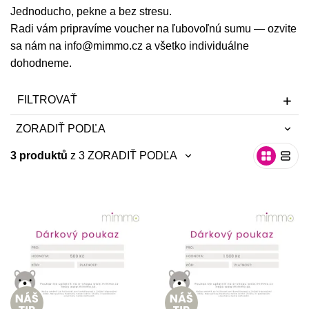
Jednoducho, pekne a bez stresu.
Misky, príbory
Radi vám pripravíme voucher na ľubovoľnú sumu — ozvite
sa nám na info@mimmo.cz a všetko individuálne
Skladovanie potravín
dohodneme.
Výbava na príkrmy
FILTROVAŤ
Detské nože a krájače
ZORADIŤ PODĽA
3 produktů
z 3
ZORADIŤ PODĽA
neradiť
neradiť
najnovšie
najnovšie
abecedne A-Z
abecedne A-Z
abecedne Z-A
abecedne Z-A
od najlacnejšie
od najlacnejšie
od najdrahšie
od najdrahšie