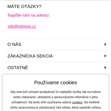
MÁTE OTÁZKY?
Napíšte nám na adresu:
info@mimmo.cz
O NÁS
ZÁKAZNÍCKA SEKCIA
OSTATNÉ
Používame cookies
Aby sme boli schopní poskytovať čo najlepšie služby, tak na našom
webe získavame, ukladáme a spracovávame informácie o jeho
užívateľoch. Na tento účel využívame súbory
cookies
. Na niektoré
Sme tu pre vás a vaše deti s radosťou a mim(m)oriadnou starostlivosťou od
účely spracovania je vyžadovaný Váš súhlas, ktorý vyjadríte voľbou