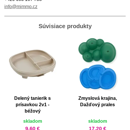
info@mimmo.cz
Súvisiace produkty
Delený tanierik s
Zmyslová krajina,
prísavkou 2v1 -
Dažďový prales
béžový
skladom
skladom
9,60 €
17,20 €