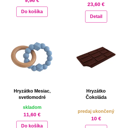
9,96 €
23,60 €
Do košíka
Detail
Hryzátko Mesiac,
Hryzátko
svetlomodré
Čokoláda
skladom
predaj ukončený
11,60 €
10 €
Do košíka