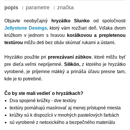
popis
parametre
značka
Objavte neobyčajný
hryzátko Slunko
od spoločnosti
Jellystone Desings
, ktorý vám rozžiari deň. Vďaka dvom
krúžkom v jednom s hravou
korálkovou a prepletenou
textúrou
môžu deti bez obáv skúmať rukami a ústami.
Hryzátko použite pri
prerezávaní zúbkov
, ktoré môžu byť
pre dieťa veľmi nepríjemné.
Silikón,
z ktorého je hryzátko
vyrobené, je príjemne mäkký a prináša úľavu presne tam,
kde je to potrebné.
Čo by ste mali vedieť o hryzátkach?
Dva spojené krúžky - dve textúry
textúry pomáhajú masírovať aj menej prístupné miesta
krúžky sú k dispozícii v mnohých pastelových farbách
sú vyrobené z netoxického a bezpečného materiálu