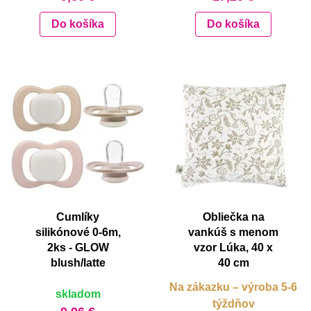
Do košíka
Do košíka
Cumlíky
Obliečka na
silikónové 0-6m,
vankúš s menom
2ks - GLOW
vzor Lúka, 40 x
blush/latte
40 cm
Na zákazku – výroba 5-6
skladom
týždňov