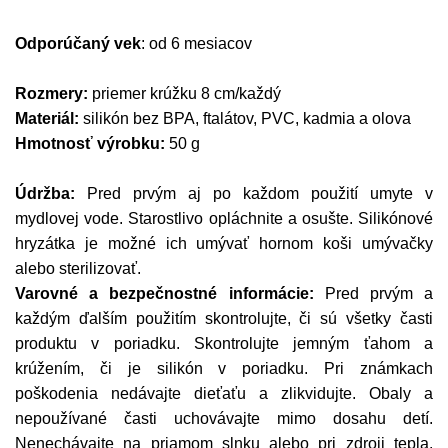
Odporúčaný vek
: od 6 mesiacov
Rozmery:
priemer krúžku 8 cm/každý
Materiál:
silikón bez BPA, ftalátov, PVC, kadmia a olova
Hmotnosť výrobku:
50 g
Údržba:
Pred prvým aj po každom použití umyte v
mydlovej vode. Starostlivo opláchnite a osušte. Silikónové
hryzátka je možné ich umývať hornom koši umývačky
alebo sterilizovať.
Varovné a bezpečnostné informácie:
Pred prvým a
každým ďalším použitím skontrolujte, či sú všetky časti
produktu v poriadku. Skontrolujte jemným ťahom a
krúžením, či je silikón v poriadku. Pri známkach
poškodenia nedávajte dieťaťu a zlikvidujte. Obaly a
nepoužívané časti uchovávajte mimo dosahu detí.
Nenechávajte na priamom slnku alebo pri zdroji tepla.