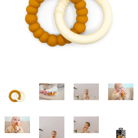
Misky, príbory
Skladovanie potravín
Výbava na príkrmy
Detské nože a krájače