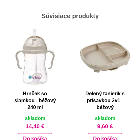
Súvisiace produkty
Hrnček so
Delený tanierik s
slamkou - béžový
prísavkou 2v1 -
240 ml
béžový
skladom
skladom
14,40 €
9,60 €
Do košíka
Do košíka