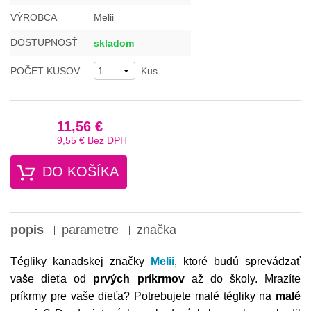
VÝROBCA
Melii
DOSTUPNOSŤ
skladom
POČET KUSOV
Kus
11,56 €
9,55 €
Bez DPH
DO KOŠÍKA
popis
parametre
značka
Tégliky kanadskej značky
Melii
, ktoré budú sprevádzať
vaše dieťa od
prvých príkrmov
až do školy. Mrazíte
príkrmy pre vaše dieťa? Potrebujete malé tégliky na
malé