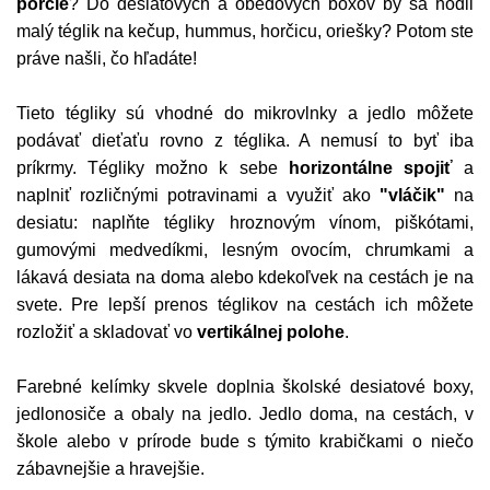
porcie
? Do desiatových a obedových boxov by sa hodil
malý téglik na kečup, hummus, horčicu, oriešky? Potom ste
práve našli, čo hľadáte!
Tieto tégliky sú vhodné do mikrovlnky a jedlo môžete
podávať dieťaťu rovno z téglika. A nemusí to byť iba
príkrmy. Tégliky možno k sebe
horizontálne spojiť
a
naplniť rozličnými potravinami a využiť ako
"vláčik"
na
desiatu: naplňte tégliky hroznovým vínom, piškótami,
gumovými medvedíkmi, lesným ovocím, chrumkami a
lákavá desiata na doma alebo kdekoľvek na cestách je na
svete. Pre lepší prenos téglikov na cestách ich môžete
rozložiť a skladovať vo
vertikálnej polohe
.
Farebné kelímky skvele doplnia školské desiatové boxy,
jedlonosiče a obaly na jedlo. Jedlo doma, na cestách, v
škole alebo v prírode bude s týmito krabičkami o niečo
zábavnejšie a hravejšie.