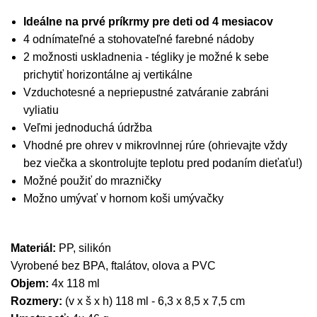
Ideálne na prvé príkrmy pre deti od 4 mesiacov
4 odnímateľné a stohovateľné farebné nádoby
2 možnosti uskladnenia - tégliky je možné k sebe
prichytiť horizontálne aj vertikálne
Vzduchotesné a nepriepustné zatváranie zabráni
vyliatiu
Veľmi jednoduchá údržba
Vhodné pre ohrev v mikrovlnnej rúre (ohrievajte vždy
bez viečka a skontrolujte teplotu pred podaním dieťaťu!)
Možné použiť do mrazničky
Možno umývať v hornom koši umývačky
Materiál:
PP, silikón
Vyrobené bez BPA, ftalátov, olova a PVC
Objem:
4x 118 ml
Rozmery:
(v x š x h) 118 ml - 6,3 x 8,5 x 7,5 cm