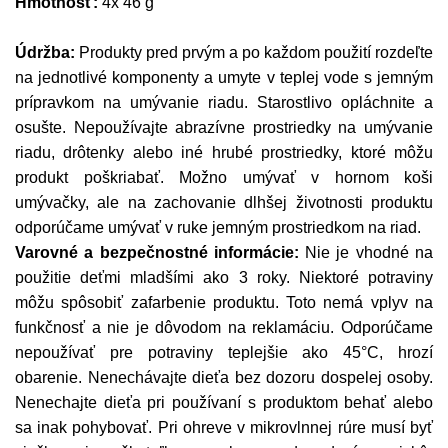
Hmotnosť:
4x 46 g
Údržba:
Produkty pred prvým a po každom použití rozdeľte
na jednotlivé komponenty a umyte v teplej vode s jemným
prípravkom na umývanie riadu. Starostlivo opláchnite a
osušte. Nepoužívajte abrazívne prostriedky na umývanie
riadu, drôtenky alebo iné hrubé prostriedky, ktoré môžu
produkt poškriabať. Možno umývať v hornom koši
umývačky, ale na zachovanie dlhšej životnosti produktu
odporúčame umývať v ruke jemným prostriedkom na riad.
Varovné a bezpečnostné informácie:
Nie je vhodné na
použitie deťmi mladšími ako 3 roky. Niektoré potraviny
môžu spôsobiť zafarbenie produktu. Toto nemá vplyv na
funkčnosť a nie je dôvodom na reklamáciu. Odporúčame
nepoužívať pre potraviny teplejšie ako 45°C, hrozí
obarenie. Nenechávajte dieťa bez dozoru dospelej osoby.
Nenechajte dieťa pri používaní s produktom behať alebo
sa inak pohybovať. Pri ohreve v mikrovlnnej rúre musí byť