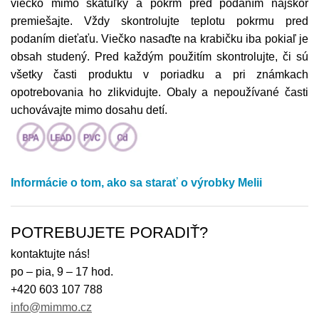
viečko mimo škatuľky a pokrm pred podaním najskôr
premiešajte. Vždy skontrolujte teplotu pokrmu pred
podaním dieťaťu. Viečko nasaďte na krabičku iba pokiaľ je
obsah studený. Pred každým použitím skontrolujte, či sú
všetky časti produktu v poriadku a pri známkach
opotrebovania ho zlikvidujte. Obaly a nepoužívané časti
uchovávajte mimo dosahu detí.
Informácie o tom, ako sa starať o výrobky Melii
POTREBUJETE PORADIŤ?
kontaktujte nás!
po – pia, 9 – 17 hod.
+420 603 107 788
info@mimmo.cz